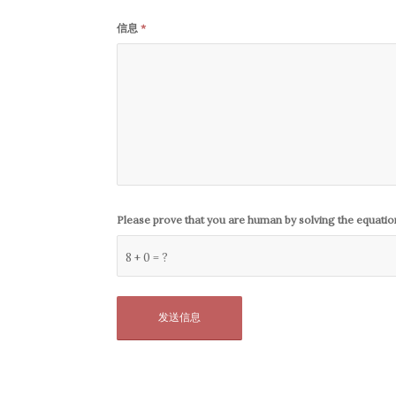
信息
*
Please prove that you are human by solving the equati
8 + 0 = ?