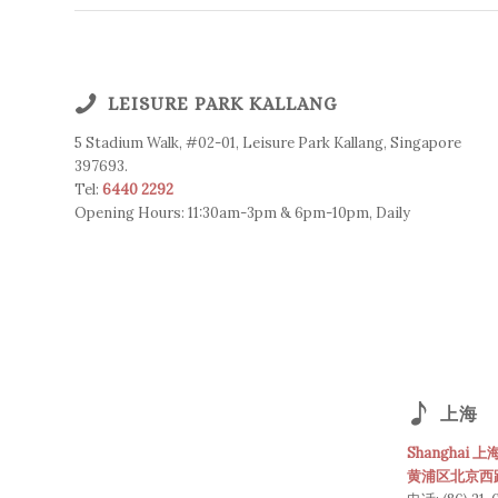
LEISURE PARK KALLANG
5 Stadium Walk, #02-01, Leisure Park Kallang, Singapore
397693.
Tel:
6440 2292
Opening Hours: 11:30am-3pm & 6pm-10pm, Daily
上海
Shanghai 上
黄浦区北京西